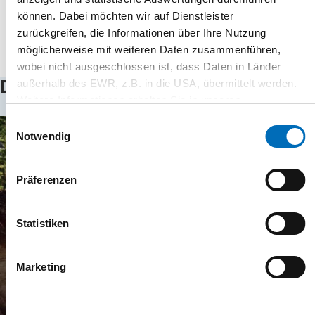
können. Dabei möchten wir auf Dienstleister
zurückgreifen, die Informationen über Ihre Nutzung
möglicherweise mit weiteren Daten zusammenführen,
wobei nicht ausgeschlossen ist, dass Daten in Länder
außerhalb des EWR, z.B. in die USA, übermittelt werden.
Das könnte Sie auch interessieren
Weitere Informationen erhalten Sie in unseren
Datenschutz-Informationen
.
Einwilligungsauswahl
Notwendig
Präferenzen
Statistiken
Marketing