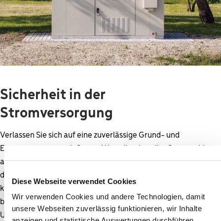
Sicherheit in der
Stromversorgung
Verlassen Sie sich auf eine zuverlässige Grund- und
Ersatzversorgung mit Strom: Wenn Ihr aktueller Stromanbieter
ausfällt, sind wir innerhalb unseres Netzgebiets immer für Sie
da. Sie müssen nichts unternehmen, denn als Grundversorger
Diese Webseite verwendet Cookies
kommen wir auf Sie zu, sobald Sie eine Ersatzversorgung
Wir verwenden Cookies und andere Technologien, damit
benötigen. So bekommen Sie auch im Fall der Fälle ohne
unsere Webseiten zuverlässig funktionieren, wir Inhalte
Unterbrechung Energie.
anzeigen und statistische Auswertungen durchführen