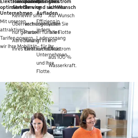
Elektromobilität,
Transparente
Zuverlässiger
Schnelles
Ökostrom
optimiert für
Abrechnung
Service
und sicheres
auf Wunsch
Unternehmen
Aufladen
Keine
Wir sind
Auf Wunsch
Mit unseren
Effizienz in
Überraschungen,
vertrauensvoller
laden Sie
attraktiven
jedem
nur genaue
Partner für alles
Ihre Flotte
Tarifen powern
Ladevorgang
Abrechnung
rund im Ihre
mit
wir Ihre Mobilität.
– für Ihr
Ihres Verbrauchs.
Elektromobilität.
Ökostrom
Unternehmen
aus 100 %
und Ihre
Wasserkraft.
Flotte.