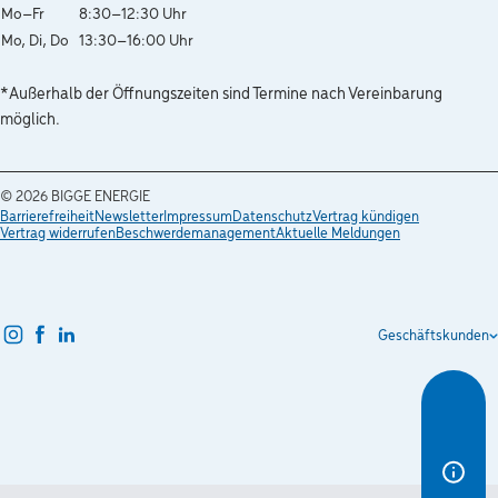
Wochentag
Öffnungszeiten
Mo–Fr
8:30–12:30 Uhr
Mo, Di, Do
13:30–16:00 Uhr
*Außerhalb der Öffnungszeiten sind Termine nach Vereinbarung
möglich.
© 2026
BIGGE ENERGIE
Barrierefreiheit
Newsletter
Impressum
Datenschutz
Vertrag kündigen
Vertrag widerrufen
Beschwerdemanagement
Aktuelle Meldungen
instagram
facebook
linkedin
Geschäftskunden