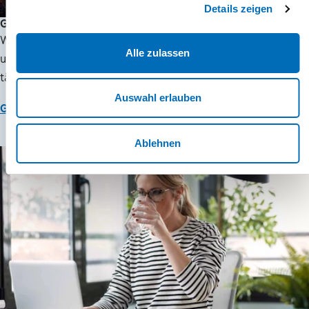
Details zeigen
Gas für Ihr Business
Wir versorgen Unternehmen in der Region zuverlässig mit
Alle zulassen
umweltschonendem Erdgas. Ganz egal, in welcher Branche Sie
tätig sind.
Auswahl erlauben
Gas-Angebote entdecken
Ablehnen