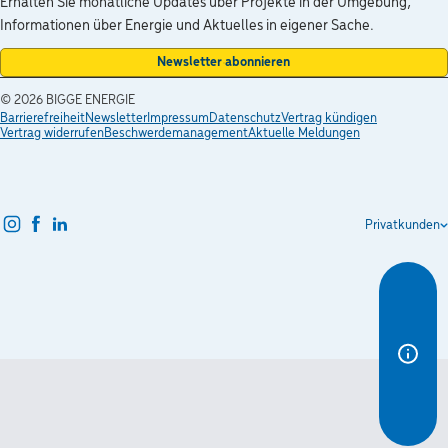
Erhalten Sie monatliche Updates über Projekte in der Umgebung,
Informationen über Energie und Aktuelles in eigener Sache.
Newsletter abonnieren
© 2026
BIGGE ENERGIE
Barrierefreiheit
Newsletter
Impressum
Datenschutz
Vertrag kündigen
Vertrag widerrufen
Beschwerdemanagement
Aktuelle Meldungen
instagram
facebook
linkedin
Privatkunden