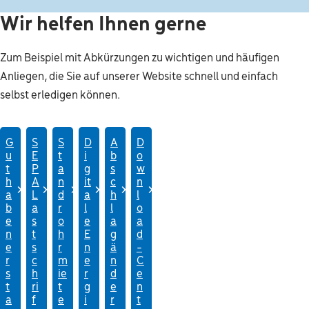
Wir helfen Ihnen gerne
Zum Beispiel mit Abkürzungen zu wichtigen und häufigen
Anliegen, die Sie auf unserer Website schnell und einfach
selbst erledigen können.
G
S
S
D
A
D
u
E
t
i
b
o
t
P
a
g
s
w
h
A
n
it
c
n
a
L
d
a
h
l
b
a
r
l
l
o
e
s
o
e
a
a
n
t
h
E
g
d
e
s
r
n
ä
-
r
c
m
e
n
C
s
h
ie
r
d
e
t
ri
t
g
e
n
a
f
e
i
r
t