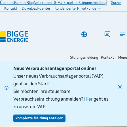
Über uns
Karriere
Blog
Netzkunden & Marktpartner
Störungsmeldung
Suche
Kontakt
Download-Center
Kundencenter
Privatkunden
Ha
Störungsmeldung
Kontakt
Menü
Neus Verbrauchsanlagenportal online!
Unser neues Verbrauchsanlagenportal (VAP)
geht an den Start!
Sie möchten Ihre steuerbare
Verbrauchseinrichtung anmelden?
Hier
geht es
zu unserem VAP.
komplette Meldung anzeigen