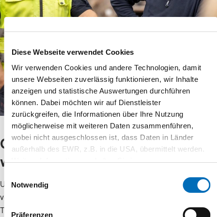
Diese Webseite verwendet Cookies
Wir verwenden Cookies und andere Technologien, damit
unsere Webseiten zuverlässig funktionieren, wir Inhalte
anzeigen und statistische Auswertungen durchführen
können. Dabei möchten wir auf Dienstleister
zurückgreifen, die Informationen über Ihre Nutzung
möglicherweise mit weiteren Daten zusammenführen,
wobei nicht ausgeschlossen ist, dass Daten in Länder
Gemeinsam kriegen
außerhalb des EWR, z.B. in die USA, übermittelt werden.
wir das hin
Weitere Informationen erhalten Sie in unseren
Datenschutz-Informationen
.
Einwilligungsauswahl
Und treiben die Energiewende in der Region pragmatisch
Notwendig
voran. Wir sind gerne für Sie da, wenn Sie Hilfe zu konkreten
Themen benötigen oder sich zur Energiewende informieren
Präferenzen