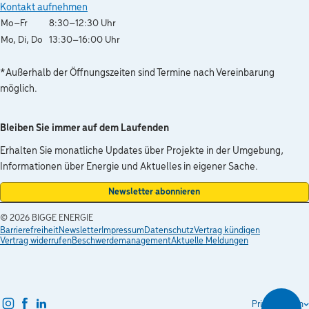
Kontakt aufnehmen
Wochentag
Öffnungszeiten
Mo–Fr
8:30–12:30 Uhr
Mo, Di, Do
13:30–16:00 Uhr
*Außerhalb der Öffnungszeiten sind Termine nach Vereinbarung
möglich.
Bleiben Sie immer auf dem Laufenden
Erhalten Sie monatliche Updates über Projekte in der Umgebung,
Informationen über Energie und Aktuelles in eigener Sache.
Newsletter abonnieren
© 2026
BIGGE ENERGIE
Barrierefreiheit
Newsletter
Impressum
Datenschutz
Vertrag kündigen
Vertrag widerrufen
Beschwerdemanagement
Aktuelle Meldungen
instagram
facebook
linkedin
Privatkunden