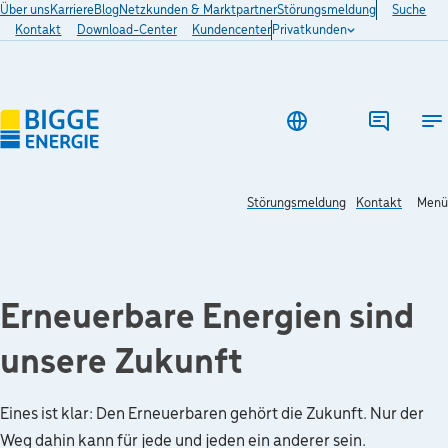
Über uns
Karriere
Blog
Netzkunden & Marktpartner
Störungsmeldung
Suche
Kontakt
Download-Center
Kundencenter
Privatkunden
Ha
Störungsmeldung
Kontakt
Menü
Erneuerbare Energien sind
unsere Zukunft
Eines ist klar: Den Erneuerbaren gehört die Zukunft. Nur der
Weg dahin kann für jede und jeden ein anderer sein.