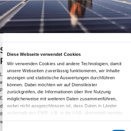
Sonnenstrom vom Dach:
Diese Webseite verwendet Cookies
Photovoltaik
Wir verwenden Cookies und andere Technologien, damit
unsere Webseiten zuverlässig funktionieren, wir Inhalte
Lassen Sie die Sonne für sich arbeiten. Und erzeugen Sie
anzeigen und statistische Auswertungen durchführen
einfach sauberen Strom vom eigenen Dach. Mit einer
können. Dabei möchten wir auf Dienstleister
Photovoltaik-Anlage steigen Sie in die nachhaltige
zurückgreifen, die Informationen über Ihre Nutzung
Energieerzeugung ein. Ihr Hausdach. Ihr Strom. Sie senken
möglicherweise mit weiteren Daten zusammenführen,
wobei nicht ausgeschlossen ist, dass Daten in Länder
damit nicht nur Ihre Stromkosten, sondern steigern den Wert
außerhalb des EWR, z.B. in die USA, übermittelt werden.
Ihrer Immobilie. Denn erneuerbare Energien waren noch nie so
Weitere Informationen erhalten Sie in unseren
wertvoll wie heute. Wir zeigen Ihnen gerne, was zu tun ist.
Datenschutz-Informationen
.
Einwilligungsauswahl