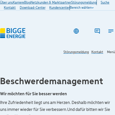
Über uns
Karriere
Blog
Netzkunden & Marktpartner
Störungsmeldung
Suche
Kontakt
Download-Center
Kundencenter
Bereich wählen
Ha
Störungsmeldung
Kontakt
Menü
Beschwerde­management
Wir möchten für Sie besser werden
Ihre Zufriedenheit liegt uns am Herzen. Deshalb möchten wir
uns immer wieder für Sie verbessern.
Und dafür bitten wir Sie