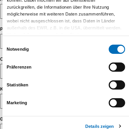
können. Dabei möchten wir auf Dienstleister
zurückgreifen, die Informationen über Ihre Nutzung
möglicherweise mit weiteren Daten zusammenführen,
wobei nicht ausgeschlossen ist, dass Daten in Länder
außerhalb des EWR, z.B. in die USA, übermittelt werden.
PLZ
Weitere Informationen erhalten Sie in unseren
Datenschutz-Informationen
.
Einwilligungsauswahl
Notwendig
Ort
Präferenzen
Statistiken
Kundennummer
Marketing
Geburtsdatum
Details zeigen