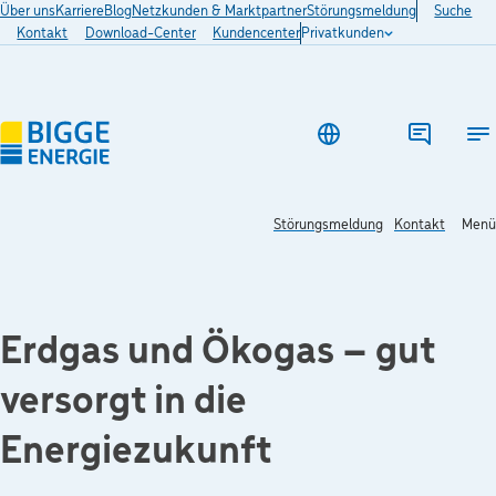
Über uns
Karriere
Blog
Netzkunden & Marktpartner
Störungsmeldung
Suche
Kontakt
Download-Center
Kundencenter
Privatkunden
Ha
Störungsmeldung
Kontakt
Menü
Erdgas und Ökogas – gut
versorgt in die
Energiezukunft