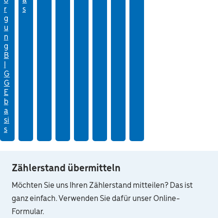
o
a
r
s
g
u
n
g
B
I
G
G
E
b
a
si
s
Zählerstand übermitteln
Möchten Sie uns Ihren Zählerstand mitteilen? Das ist
ganz einfach. Verwenden Sie dafür unser Online-
Formular.