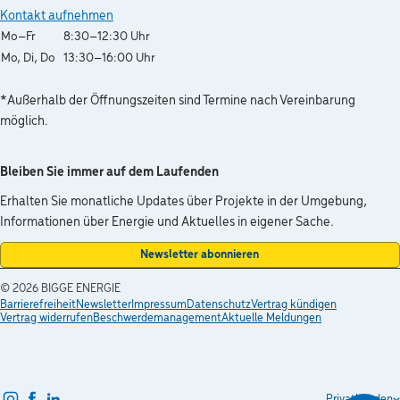
Kontakt aufnehmen
Wochentag
Öffnungszeiten
Mo–Fr
8:30–12:30 Uhr
Mo, Di, Do
13:30–16:00 Uhr
*Außerhalb der Öffnungszeiten sind Termine nach Vereinbarung
möglich.
Bleiben Sie immer auf dem Laufenden
Erhalten Sie monatliche Updates über Projekte in der Umgebung,
Informationen über Energie und Aktuelles in eigener Sache.
Newsletter abonnieren
© 2026
BIGGE ENERGIE
Barrierefreiheit
Newsletter
Impressum
Datenschutz
Vertrag kündigen
Vertrag widerrufen
Beschwerdemanagement
Aktuelle Meldungen
instagram
facebook
linkedin
Privatkunden