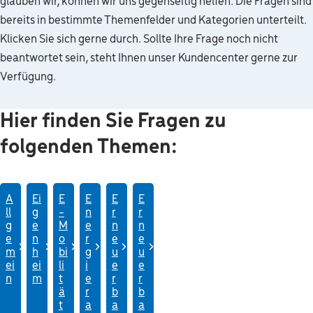
glauben wir, können wir uns gegenseitig helfen. Die Fragen sind
bereits in bestimmte Themenfelder und Kategorien unterteilt.
Klicken Sie sich gerne durch. Sollte Ihre Frage noch nicht
beantwortet sein, steht Ihnen unser Kundencenter gerne zur
Verfügung.
Hier finden Sie Fragen zu
folgenden Themen:
A
Ei
E
E
E
E
ll
g
-
n
r
r
g
e
M
e
n
n
e
n
o
r
e
e
m
h
bi
g
u
u
ei
ei
li
i
e
e
n
m
t
e
r
r
ä
r
b
b
t
a
a
a