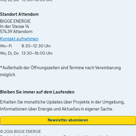
Mo, Di, Do
13:30–16:00 Uhr
Standort Attendorn
BIGGE ENERGIE
In der Stesse 14
57439 Attendorn
Kontakt aufnehmen
Wochentag
Öffnungszeiten
Mo–Fr
8:30–12:30 Uhr
Mo, Di, Do
13:30–16:00 Uhr
*Außerhalb der Öffnungszeiten sind Termine nach Vereinbarung
möglich.
Bleiben Sie immer auf dem Laufenden
Erhalten Sie monatliche Updates über Projekte in der Umgebung,
Informationen über Energie und Aktuelles in eigener Sache.
Newsletter abonnieren
© 2026
BIGGE ENERGIE