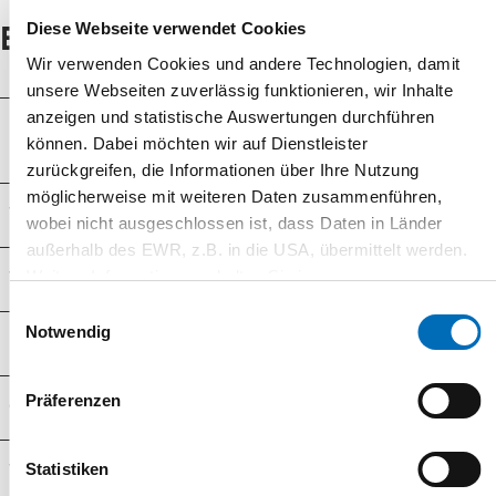
Diese Webseite verwendet Cookies
E-Mobilität
Wir verwenden Cookies und andere Technologien, damit
unsere Webseiten zuverlässig funktionieren, wir Inhalte
anzeigen und statistische Auswertungen durchführen
Kann ich mein E-Auto über eine normale
können. Dabei möchten wir auf Dienstleister
Haushaltssteckdose laden?
zurückgreifen, die Informationen über Ihre Nutzung
möglicherweise mit weiteren Daten zusammenführen,
Was ist die THG-Quote?
wobei nicht ausgeschlossen ist, dass Daten in Länder
außerhalb des EWR, z.B. in die USA, übermittelt werden.
Weitere Informationen erhalten Sie in unseren
Wer kann die THG-Quote verkaufen?
Datenschutz-Informationen
.
Einwilligungsauswahl
Notwendig
Brauche ich überhaupt eine Wallbox?
Präferenzen
Gibt es einen Installationsservice für meine Wallbox?
Statistiken
Welche Ladeleistung sollte eine Wallbox haben?